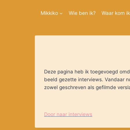
Doorgaan
naar
Mikkiko
Wie ben ik?
Waar kom i
inhoud
Deze pagina heb ik toegevoegd omdat 
beeld gezette interviews. Vandaar nu
zowel geschreven als gefilmde versl
Door naar interviews