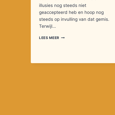
illusies nog steeds niet
geaccepteerd heb en hoop nog
steeds op invulling van dat gemis.
Terwijl…
DE
LEES MEER
TIJD
GAAT
IN
DE
VERSNELLING….