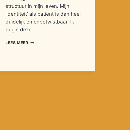
structuur in mijn leven. Mijn
‘identiteit’ als patiënt is dan heel
duidelijk en onbetwistbaar. Ik
begin deze…
GEZOND,
LEES MEER
ZIEK
EN
ASS…