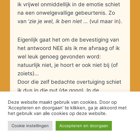
ik vrijwel onmiddellijk in de emotie schiet
na een onwelgevallige gebeurtenis. Zo
van ‘
zie je wel, ik ben niet …
(vul maar in).
Eigenlijk gaat het om de bevestiging van
het antwoord NEE als ik me afvraag of ik
wel leuk genoeg gevonden word:
natuurlijk niet, je hoort er ook niet bij (of
zoiets)…
Door die zelf bedachte overtuiging schiet
ik dus in die put (de gong). In de
psychologie noemen ze dit ‘self fulfilling
Deze website maakt gebruik van cookies. Door op
prophecy’. Ik zoek naar een bevestiging
'Accepteren en doorgaan' te klikken, ga je akkoord met
het gebruik van alle cookies op deze website.
dat ik NIET leuk gevonden word en zeg
dan, zie je wel?
Cookie instellingen
Accepteren en doorgaan