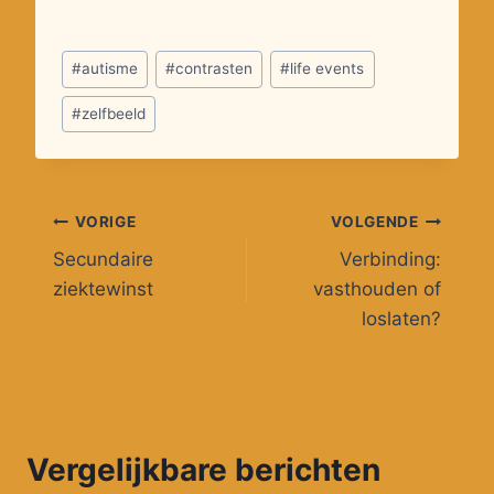
Bericht
#
autisme
#
contrasten
#
life events
tags:
#
zelfbeeld
Bericht
VORIGE
VOLGENDE
Secundaire
Verbinding:
navigatie
ziektewinst
vasthouden of
loslaten?
Vergelijkbare berichten