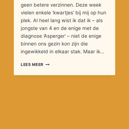
geen betere verzinnen. Deze week
vielen enkele ‘kwartjes’ bij mij op hun
plek. Al heel lang wist ik dat ik – als
jongste van 4 en de enige met de
diagnose ‘Asperger’ – niet de enige
binnen ons gezin kon zijn die
ingewikkeld in elkaar stak. Maar ik…
OPGROEIEN
LEES MEER
IN
EEN
GEZIN
MET
AUTISME,
MAAR
WAAR
NIET
IEDEREEN
DIE