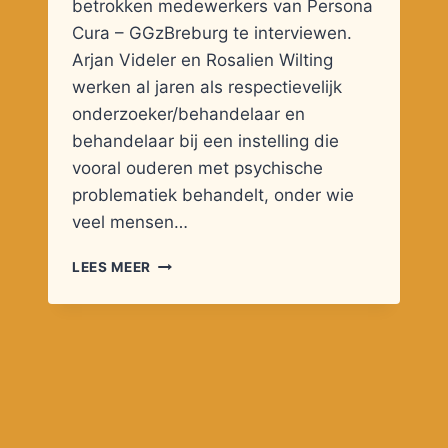
betrokken medewerkers van Persona
Cura – GGzBreburg te interviewen.
Arjan Videler en Rosalien Wilting
werken al jaren als respectievelijk
onderzoeker/behandelaar en
behandelaar bij een instelling die
vooral ouderen met psychische
problematiek behandelt, onder wie
veel mensen…
HET
LEES MEER
NUT
VAN
THERAPIE
EN
DIAGNOSTIEK
OP
HOGE
LEEFTIJD