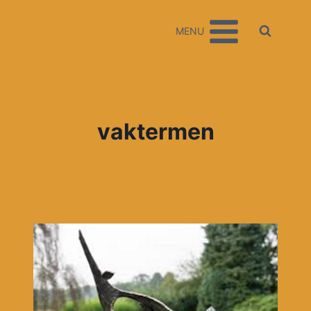
Doorgaan
naar
MENU
inhoud
vaktermen