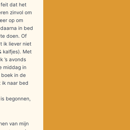
feit dat het
eren zinvol om
meer op om
 daarna in bed
 te doen. Of
ik liever niet
 kalfjes). Met
k ’s avonds
de middag in
n boek in de
t ik naar bed
r is begonnen,
nen van mijn