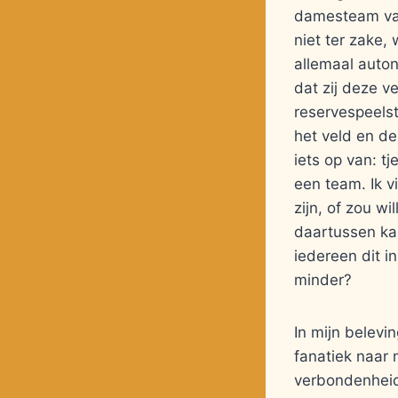
damesteam van
niet ter zake,
allemaal auton
dat zij deze 
reservespeelst
het veld en de
iets op van: tj
een team. Ik v
zijn, of zou w
daartussen kan
iedereen dit i
minder?
In mijn belevi
fanatiek naar 
verbondenheid: 