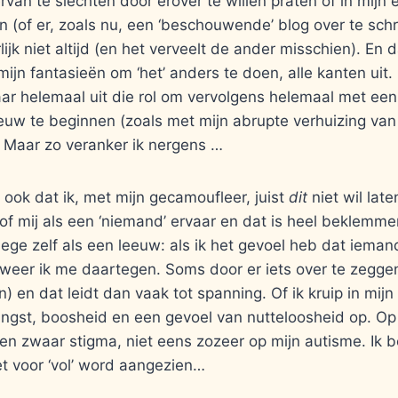
ervan te slechten door erover te willen praten of in mijn 
en (of er, zoals nu, een ‘beschouwende’ blog over te schr
ijk niet altijd (en het verveelt de ander misschien). En 
ijn fantasieën om ‘het’ anders te doen, alle kanten uit. 
ar helemaal uit die rol om vervolgens helemaal met een
euw te beginnen (zoals met mijn abrupte verhuizing va
. Maar zo veranker ik nergens …
e ook dat ik, met mijn gecamoufleer, juist
dit
niet wil late
f mij als een ‘niemand’ ervaar en dat is heel beklemme
lege zelf als een leeuw: als ik het gevoel heb dat iemand
weer ik me daartegen. Soms door er iets over te zeggen
n) en dat leidt dan vaak tot spanning. Of ik kruip in mijn
 angst, boosheid en een gevoel van nutteloosheid op. Op
een zwaar stigma, niet eens zozeer op mijn autisme. Ik b
et voor ‘vol’ word aangezien…