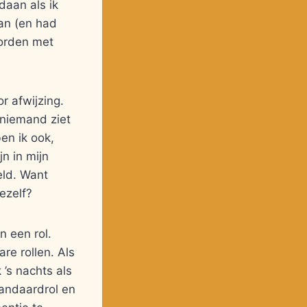
edaan als ik
aan (en had
worden met
r afwijzing.
r niemand ziet
en ik ook,
n in mijn
eld. Want
ezelf?
n een rol.
re rollen. Als
’s nachts als
tandaardrol en