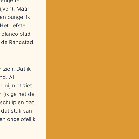
eentje te
ijven). Maar
dan bungel ik
Het liefste
 blanco blad
n de Randstad
n zien. Dat ik
nd. Al
 mij niet ziet
 (ik ga het de
 schulp en dat
 dat stuk van
en ongelofelijk