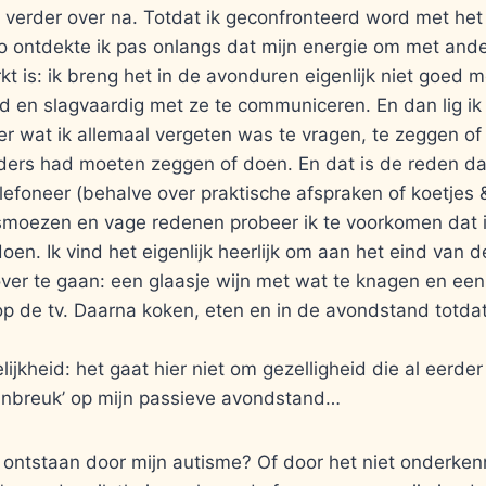
 verder over na. Totdat ik geconfronteerd word met het 
Zo ontdekte ik pas onlangs dat mijn energie om met and
kt is: ik breng het in de avonduren eigenlijk niet goed 
d en slagvaardig met ze te communiceren. En dan lig ik
er wat ik allemaal vergeten was te vragen, te zeggen of
ders had moeten zeggen of doen. En dat is de reden dat 
lefoneer (behalve over praktische afspraken of koetjes &
smoezen en vage redenen probeer ik te voorkomen dat i
oen. Ik vind het eigenlijk heerlijk om aan het eind van 
 over te gaan: een glaasje wijn met wat te knagen en ee
 op de tv. Daarna koken, eten en in de avondstand totda
elijkheid: het gaat hier niet om gezelligheid die al eerde
inbreuk’ op mijn passieve avondstand…
 ontstaan door mijn autisme? Of door het niet onderken