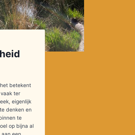
heid
 het betekent
 vaak ter
ek, eigenlijk
 te denken en
 binnen te
oel op bijna al
m aan een