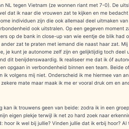
 NL tegen Vietnam (ze wonnen riant met 7-0). De uitsl
 wel dat ik naar die vrouwen zat te kijken en me bedacht 
ome individuen zijn die ook allemaal deel uitmaken va
verbondenheid ook uitstralen. Op een gegeven moment z
ers op de bank in close-up van wie eentje de blik had 
 ander zat te praten met iemand die naast haar zat. Mij 
ee, je kunt je autonome zelf zijn en gelijktijdig toch dee
ind dit benijdenswaardig. Ik realiseer me dat ik óf auto
illen opgaan in verbondenheid binnen een team. Beide o
 ik volgens mij niet. Onderscheid ik me hiermee van an
n zekere mate maar maak ik me er vooral druk om en and
ng kan ik trouwens geen van beide: zodra ik in een groe
mijn eigen plekje terwijl ik net zo hard zoek naar erkenn
hoor ik wel bij jullie? Vinden jullie dat ik erbij hoor? Al 