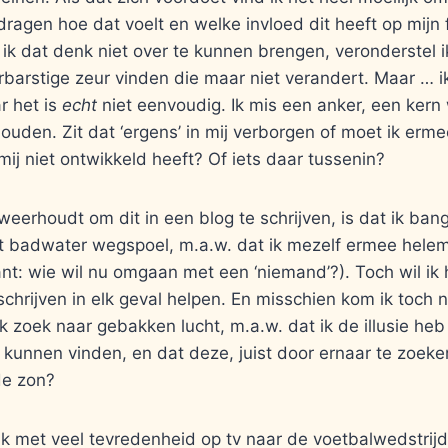
dragen hoe dat voelt en welke invloed dit heeft op mijn 
 ik dat denk niet over te kunnen brengen, veronderstel ik
barstige zeur vinden die maar niet verandert. Maar … i
r het is
echt
niet eenvoudig. Ik mis een anker, een kern
ouden. Zit dat ‘ergens’ in mij verborgen of moet ik erme
 mij niet ontwikkeld heeft? Of iets daar tussenin?
weerhoudt om dit in een blog te schrijven, is dat ik ban
t badwater wegspoel, m.a.w. dat ik mezelf ermee helem
ant: wie wil nu omgaan met een ‘niemand’?). Toch wil ik
schrijven in elk geval helpen. En misschien kom ik toch 
ik zoek naar gebakken lucht, m.a.w. dat ik de illusie heb
kunnen vinden, en dat deze, juist door ernaar te zoeken,
de zon?
k met veel tevredenheid op tv naar de voetbalwedstrijd