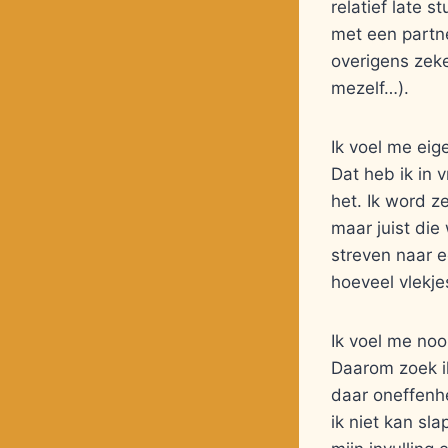
relatief late s
met een partne
overigens zeke
mezelf…).
Ik voel me eig
Dat heb ik in v
het. Ik word z
maar juist die
streven naar e
hoeveel vlekje
Ik voel me nooi
Daarom zoek ik
daar oneffenhe
ik niet kan sl