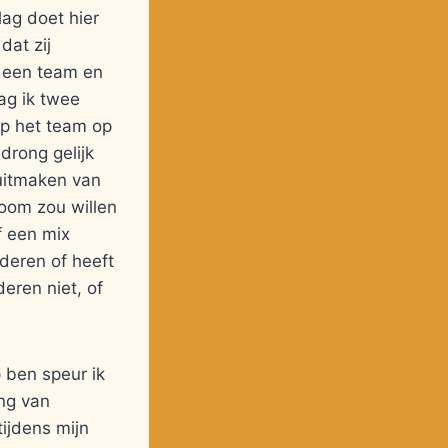
ag doet hier
dat zij
n een team en
ag ik twee
op het team op
drong gelijk
l uitmaken van
noom zou willen
f een mix
deren of heeft
eren niet, of
p ben speur ik
ing van
tijdens mijn