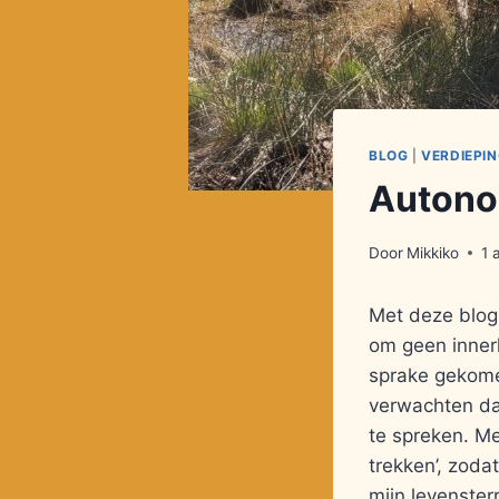
BLOG
|
VERDIEPI
Autonom
Door
Mikkiko
1 
Met deze blog 
om geen innerl
sprake gekomen
verwachten da
te spreken. Me
trekken’, zodat
mijn levenster