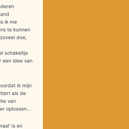
nderen
aand
ls ik me
ens te kunnen
 zoveel doe,
l schakeltje
r een idee van
oordat ik mijn
ttert als de
ctie van
weer oplossen…
maal’ is en