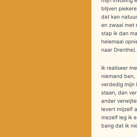
mijn invulling 
blijven pieker
dat kan natuurl
en zwaai met m
stap ik dan ma
helemaal opni
naar Drenthe)
Ik realiseer m
niemand ben, o
verdedig mijn 
staan, dan ver
ander verwijte
levert mijzelf
mezelf leg ik 
bang dat ik ni