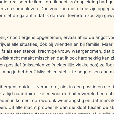
tudie, realiseerde ik mij dat ik nooit zo’n opleiding had g
r zou samenleven. Dan zou ik in die relatie zijn opgeg
r niet de garantie dat ik dan wèl tevreden zou zijn ge
enlijk nooit ergens opgenomen, ervaar altijd de angst voo
rijwel alle situaties, óók bij vrienden en bij familie. Maa
elfs als een sterke, krachtige vrouw waargenomen, dat b
 wilskracht maakt misschien dat ik ook hardnekkig kan zij
en positief (misschien zelfs eigenlijk: vlekkeloos) zelfbe
s mag je hebben? Misschien stel ik te hoge eisen aan m
t ergens duidelijk verankerd, niet in een positie en niet i
 altijd naar duidelijke en voor de buitenwereld herkenba
den in komen, dan word ik weer angstig en dat merk ik 
apen. Uit alle macht probeer ik dan die kloof tussen de s