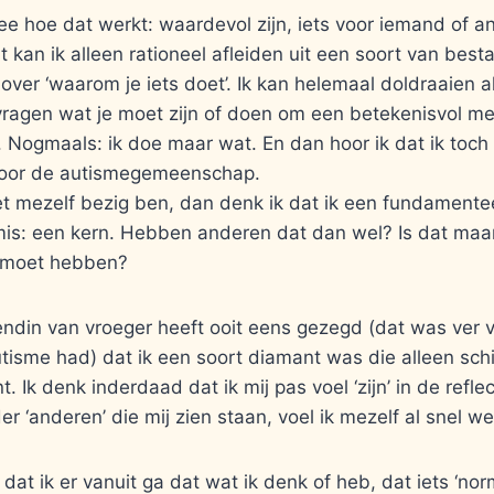
ee hoe dat werkt: waardevol zijn, iets voor iemand of a
 kan ik alleen rationeel afleiden uit een soort van best
over ‘waarom je iets doet’. Ik kan helemaal doldraaien a
 vragen wat je moet zijn of doen om een betekenisvol m
. Nogmaals: ik doe maar wat. En dan hoor ik dat ik toch
voor de autismegemeenschap.
et mezelf bezig ben, dan denk ik dat ik een fundamentee
mis: een kern. Hebben anderen dat dan wel? Is dat maa
t moet hebben?
ndin van vroeger heeft ooit eens gezegd (dat was ver v
autisme had) dat ik een soort diamant was die alleen schi
t. Ik denk inderdaad dat ik mij pas voel ‘zijn’ in de refle
r ‘anderen’ die mij zien staan, voel ik mezelf al snel 
dat ik er vanuit ga dat wat ik denk of heb, dat iets ‘nor