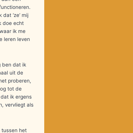
functioneren.
 dat ‘ze’ mij
k doe echt
 waar ik me
e leren leven
g ben dat ik
aal uit de
 het proberen,
nog tot de
 dat ik ergens
 vervliegt als
 tussen het