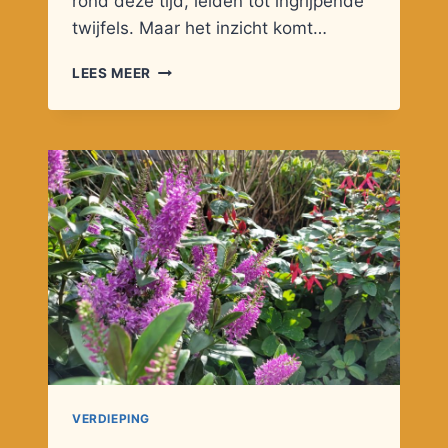
rond deze tijd, leiden tot ingrijpende
twijfels. Maar het inzicht komt…
KLANKBORD
LEES MEER
EN
VERBINDING
VERDIEPING