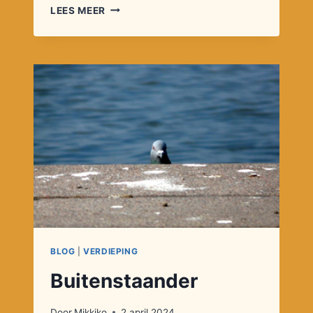
DE
LEES MEER
BATTERIJEN
VAN
2024
RAKEN
LEEG
…
ZIJN
DIE
VAN
2025
OPGELADEN?
BLOG
|
VERDIEPING
Buitenstaander
Door
Mikkiko
2 april 2024