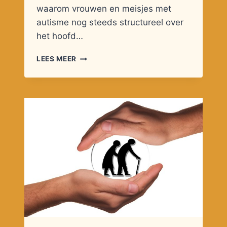
waarom vrouwen en meisjes met
autisme nog steeds structureel over
het hoofd…
RTV
LEES MEER
NOORD:
EMMA
VAN
UDEN
HEEFT
7
VROUWEN
GEÏNTERVIEWD
ONDER
WIE
IK