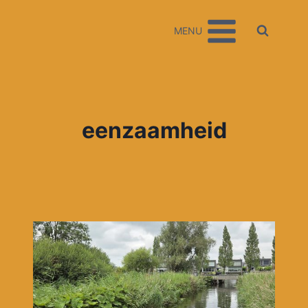
Doorgaan
naar
MENU
inhoud
eenzaamheid