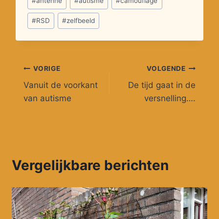
#
antenne
#
autisme
#
camouflage
tags:
#
RSD
#
zelfbeeld
Bericht
VORIGE
VOLGENDE
Vanuit de voorkant
De tijd gaat in de
navigatie
van autisme
versnelling….
Vergelijkbare berichten