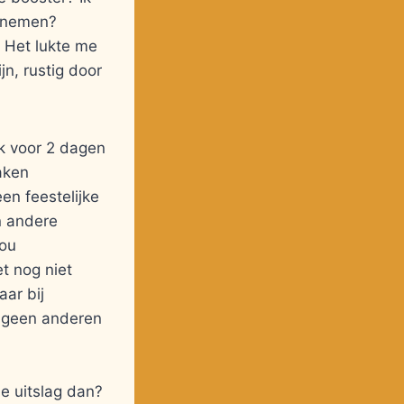
t nemen?
 Het lukte me
n, rustig door
k voor 2 dagen
raken
en feestelijke
n andere
zou
t nog niet
ar bij
il geen anderen
e uitslag dan?