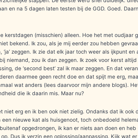
rzichtelijke stappen. De eerste werd snel duidelijk: direc
aan en na 5 dagen laten testen bij de GGD. Goed. Daarn
e kerstdagen (misschien) alleen. Hoe het met oudjaar ga
 niet bekend. Ik zou, als je mij eerder zou hebben gevraa
 ‘ja’ zeggen. Ik zie dat elk jaar toch weer als ijkpunt en
’ bij niemand, zou ik dan zeggen. Ik zoek voor kerst altij
sing, de ‘second best’ zal ik maar zeggen. En dat verand
deren daarmee geen recht doe en dat spijt me erg, maar
nmaal wat anders (lees daarvoor mijn andere blogs). H
dheid die ik daarin mis. Maar nu?
et niet erg en ik ben ook niet zielig. Ondanks dat ik ook
n een nieuwe kat als huisgenoot, toch onbedoeld helema
buitenaf opgedrongen, ik kan er niets aan doen en heb
 op. Dus ik verzin een oplossing/aanpassing. Kijk wat 