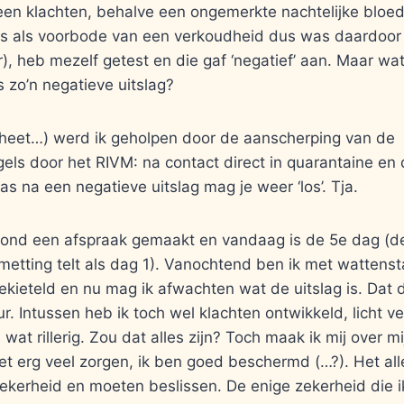
een klachten, behalve een ongemerkte nachtelijke bloed
ns als voorbode van een verkoudheid dus was daardoor
), heb mezelf getest en die gaf ‘negatief’ aan. Maar wat
 zo’n negatieve uitslag?
 heet…) werd ik geholpen door de aanscherping van de
els door het RIVM: na contact direct in quarantaine en
as na een negatieve uitslag mag je weer ‘los’. Tja.
avond een afspraak gemaakt en vandaag is de 5e dag (d
etting telt als dag 1). Vanochtend ben ik met wattenst
kieteld en nu mag ik afwachten wat de uitslag is. Dat 
r. Intussen heb ik toch wel klachten ontwikkeld, licht 
 wat rillerig. Zou dat alles zijn? Toch maak ik mij over m
t erg veel zorgen, ik ben goed beschermd (…?). Het alle
zekerheid en moeten beslissen. De enige zekerheid die i