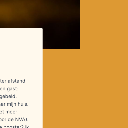
ter afstand
en gast:
 gebeld,
ar mijn huis.
iet meer
oor de NVA).
de booster? Ik