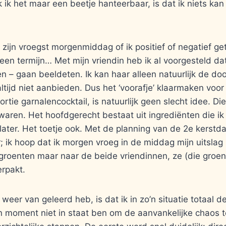
k het maar een beetje hanteerbaar, is dat ik niets kan
 zijn vroegst morgenmiddag of ik positief of negatief get
en termijn… Met mijn vriendin heb ik al voorgesteld da
n – gaan beeldeten. Ik kan haar alleen natuurlijk de doo
ijd niet aanbieden. Dus het ‘voorafje’ klaarmaken voor 
rtie garnalencocktail, is natuurlijk geen slecht idee. Di
ewaren. Het hoofdgerecht bestaat uit ingrediënten die ik
ater. Het toetje ook. Met de planning van de 2e kerstda
 ik hoop dat ik morgen vroeg in de middag mijn uitslag
groenten maar naar de beide vriendinnen, ze (die groent
rpakt.
weer van geleerd heb, is dat ik in zo’n situatie totaal de
n moment niet in staat ben om de aanvankelijke chaos t