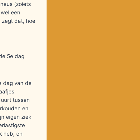
neus (zoiets
 wel een
 zegt dat, hoe
 de 5e dag
e dag van de
aafjes
duurt tussen
verkouden en
ijn eigen ziek
rlastigste
k heb, en