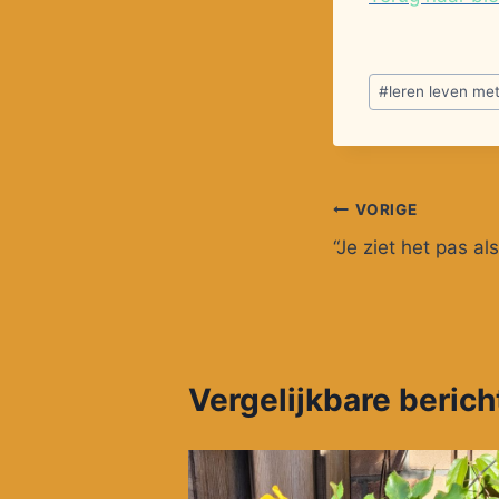
Bericht
#
leren leven me
tags:
Bericht
VORIGE
“Je ziet het pas al
navigatie
Vergelijkbare beric