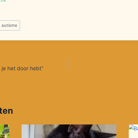
t autisme
s je het door hebt”
hten