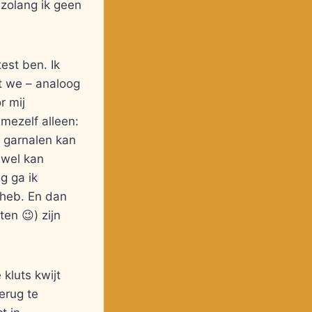
 zolang ik geen
est ben. Ik
t we – analoog
r mij
mezelf alleen:
e garnalen kan
 wel kan
g ga ik
 heb. En dan
en 😉) zijn
 kluts kwijt
erug te