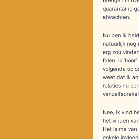
brengen in ove
quarantaine g
afwachten.
Nu ben ik beid
natuurlijk nog
erg zou vinden,
falen. Ik ‘hoor
volgende oplos
weet dat ik an
relaties nu ee
vanzelfspreken
Nee, ik vind h
het vinden va
Het is me van 
enkele invloed