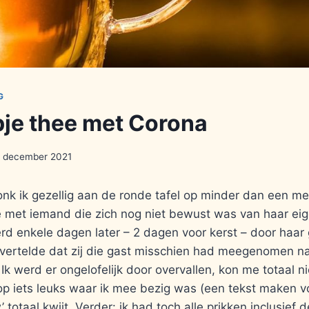
G
pje thee met Corona
 december 2021
nk ik gezellig aan de ronde tafel op minder dan een me
e met iemand die zich nog niet bewust was van haar eig
d enkele dagen later – 2 dagen voor kerst – door haar
 vertelde dat zij die gast misschien had meegenomen na
 Ik werd er ongelofelijk door overvallen, kon me totaal n
op iets leuks waar ik mee bezig was (een tekst maken v
’ totaal kwijt. Verder: ik had toch alle prikken inclusief 