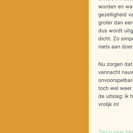
worden en wat 
gezelligheid v
groter dan eer
dus wordt uitg
dicht. Zo simp
niets aan doe
Nu zorgen dat 
vannacht nauwe
onvoorspelbare
toch wel weer 
de uitslag: i
vrolijk in!
Terug naar bl