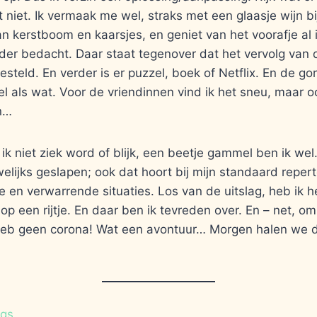
niet. Ik vermaak me wel, straks met een glaasje wijn bi
an kerstboom en kaarsjes, en geniet van het voorafje al 
der bedacht. Daar staat tegenover dat het vervolg van 
esteld. En verder is er puzzel, boek of Netflix. En de go
el als wat. Voor de vriendinnen vind ik het sneu, maar o
n…
ik niet ziek word of blijk, een beetje gammel ben ik wel
lijks geslapen; ook dat hoort bij mijn standaard reperto
 en verwarrende situaties. Los van de uitslag, heb ik h
op een rijtje. En daar ben ik tevreden over. En – net, om
k heb geen corona! Wat een avontuur… Morgen halen we 
ogs