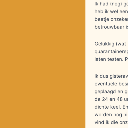
Ik had (nog) g
heb ik wel ee
beetje onzeker
betrouwbaar is
Gelukkig (wat
quarantainereg
laten testen. P
Ik dus gister
eventuele besm
geplaagd en ge
de 24 en 48 uu
dichte keel. En
worden nog nie
vind ik die on