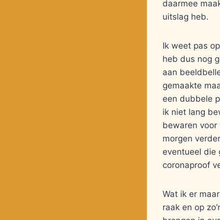
daarmee maak i
uitslag heb.
Ik weet pas op
heb dus nog ge
aan beeldbelle
gemaakte maalt
een dubbele po
ik niet lang b
bewaren voor l
morgen verder;
eventueel die 
coronaproof ve
Wat ik er maar 
raak en op zo’