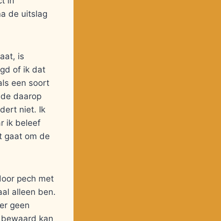
t in
a de uitslag
at, is
gd of ik dat
 als een soort
d de daarop
ert niet. Ik
 ik beleef
et gaat om de
 door pech met
al alleen ben.
 er geen
er bewaard kan