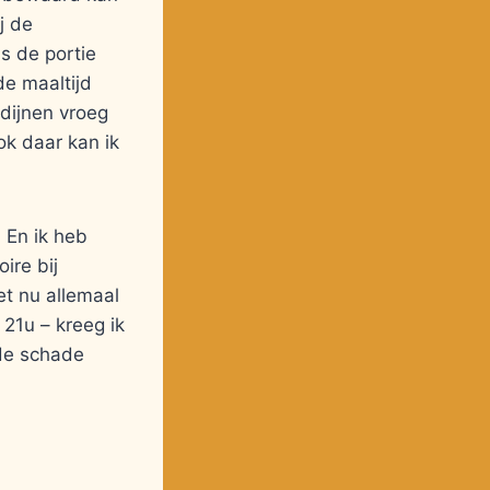
j de
is de portie
de maaltijd
rdijnen vroeg
ok daar kan ik
. En ik heb
ire bij
et nu allemaal
 21u – kreeg ik
de schade