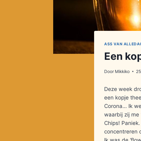
ASS VAN ALLEDA
Een ko
Door
Mikkiko
25
Deze week dro
een kopje the
Corona… Ik wer
waarbij zij me
Chips! Paniek.
concentreren 
Ik was de ‘flow