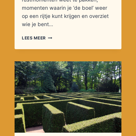
momenten waarin je ‘de boel’ weer
op een rijtje kunt krijgen en overziet
wie je bent…
KIEZEN
LEES MEER
VOOR
RUST:
EEN
KEUZE
VOOR
WELZIJN?