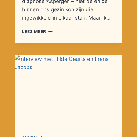
diagnose ‘Asperger’ – niet de enige
binnen ons gezin kon zijn die
ingewikkeld in elkaar stak. Maar ik…
OPGROEIEN
LEES MEER
IN
EEN
GEZIN
MET
AUTISME,
MAAR
WAAR
NIET
IEDEREEN
DIE
DIAGNOSE
HEEFT
…