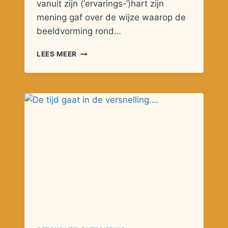
vanuit zijn (‘ervarings-‘)hart zijn
mening gaf over de wijze waarop de
beeldvorming rond…
INTERVIEW
LEES MEER
MET
HILDE
GEURTS
EN
FRANS
JACOBS