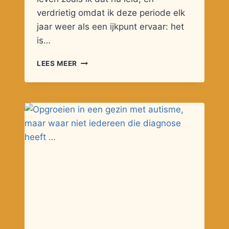
verdrietig omdat ik deze periode elk
jaar weer als een ijkpunt ervaar: het
is…
DE
LEES MEER
BATTERIJEN
VAN
2024
RAKEN
LEEG
…
ZIJN
DIE
VAN
2025
OPGELADEN?