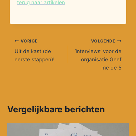
terug naar artikelen
Bericht
VORIGE
VOLGENDE
Uit de kast (de
‘Interviews’ voor de
navigatie
eerste stappen)!
organisatie Geef
me de 5
Vergelijkbare berichten