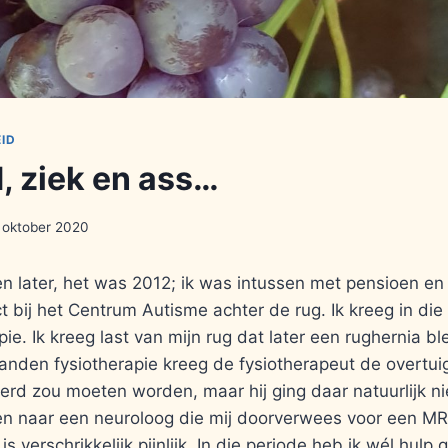
ID
, ziek en ass…
 oktober 2020
ren later, het was 2012; ik was intussen met pensioen en
t bij het Centrum Autisme achter de rug. Ik kreeg in die t
ie. Ik kreeg last van mijn rug dat later een rughernia ble
nden fysiotherapie kreeg de fysiotherapeut de overtuig
rd zou moeten worden, maar hij ging daar natuurlijk nie
en naar een neuroloog die mij doorverwees voor een MR
is verschrikkelijk pijnlijk. In die periode heb ik wél hul