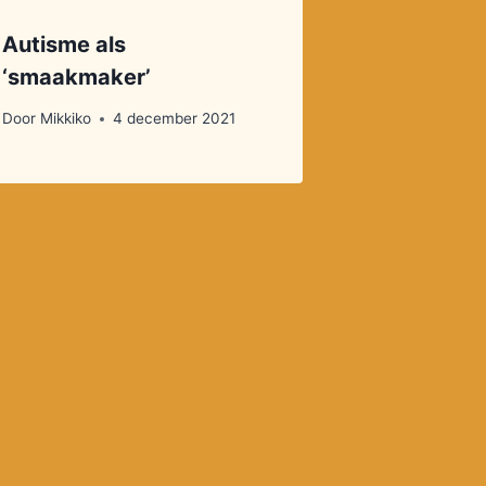
Autisme als
‘smaakmaker’
Door
Mikkiko
4 december 2021