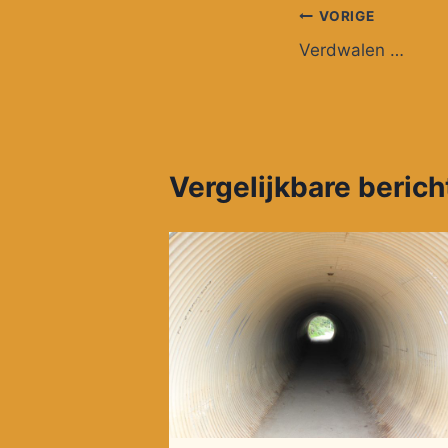
Bericht
VORIGE
Verdwalen …
navigatie
Vergelijkbare beric