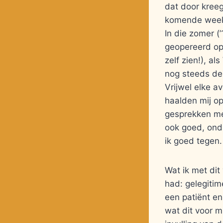
dat door kreeg
komende week 
In die zomer (
geopereerd op
zelf zien!), al
nog steeds de 
Vrijwel elke a
haalden mij op 
gesprekken me
ook goed, ond
ik goed tegen.
Wat ik met dit 
had: gelegitim
een patiënt en 
wat dit voor m