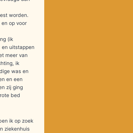
oest worden.
l en op voor
ng (ik
- en uitstappen
iet meer van
hting, ik
ndige was en
sen en een
n zij ging
grote bed
ben ik op zoek
en ziekenhuis