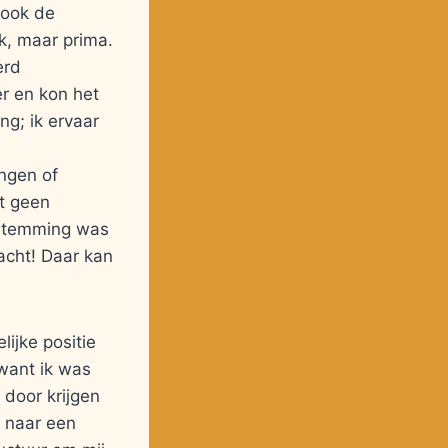
r ook de
k, maar prima.
erd
r en kon het
ng; ik ervaar
ngen of
ot geen
 stemming was
acht! Daar kan
lijke positie
 want ik was
k door krijgen
, naar een