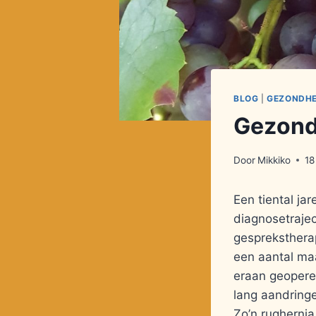
BLOG
|
GEZONDHE
Gezond
Door
Mikkiko
18
Een tiental ja
diagnosetrajec
gesprekstherap
een aantal maa
eraan geoperee
lang aandring
Zo’n rughernia 