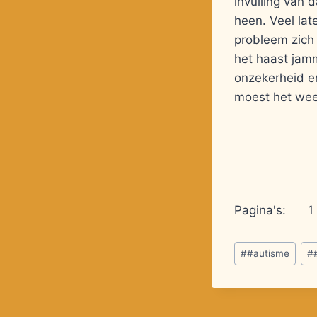
invulling van 
heen. Veel lat
probleem zich
het haast jamm
onzekerheid e
moest het weer
Pagina's:
1
Bericht
#
#autisme
#
tags: