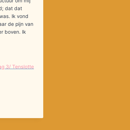
ructuur om mij
d; dat dat
was. Ik vond
ar de pijn van
r boven. Ik
ag 3/ Tenslotte