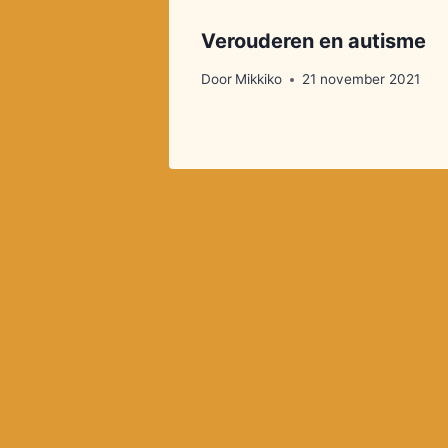
Verouderen en autisme
Door
Mikkiko
21 november 2021