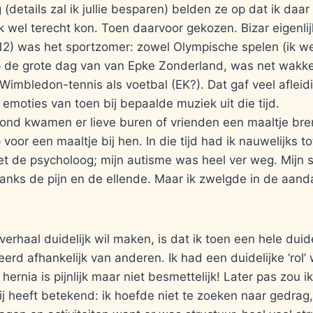
 (details zal ik jullie besparen) belden ze op dat ik daa
wel terecht kon. Toen daarvoor gekozen. Bizar eigenlij
’12) was het sportzomer: zowel Olympische spelen (ik w
 de grote dag van van Epke Zonderland, was net wakke
s Wimbledon-tennis als voetbal (EK?). Dat gaf veel afleidi
emoties van toen bij bepaalde muziek uit die tijd.
vond kwamen er lieve buren of vrienden een maaltje bre
voor een maaltje bij hen. In die tijd had ik nauwelijks t
t de psycholoog; mijn autisme was heel ver weg. Mijn
anks de pijn en de ellende. Maar ik zwelgde in de aand
verhaal duidelijk wil maken, is dat ik toen een hele duide
eerd afhankelijk van anderen. Ik had een duidelijke ‘rol’
hernia is pijnlijk maar niet besmettelijk! Later pas zou i
ij heeft betekend: ik hoefde niet te zoeken naar gedrag