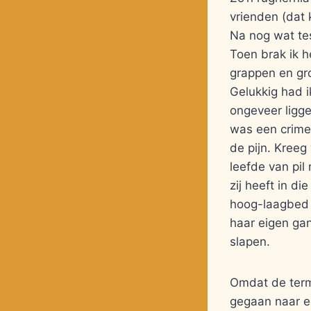
vrienden (dat 
Na nog wat tes
Toen brak ik h
grappen en gro
Gelukkig had i
ongeveer ligge
was een crime
de pijn. Kreeg 
leefde van pil
zij heeft in d
hoog-laagbed i
haar eigen gan
slapen.
Omdat de termi
gegaan naar ee