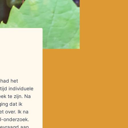
 had het
ijd individuele
ek te zijn. Na
ing dat ik
t over. Ik na
I-onderzoek.
p gevraagd aan