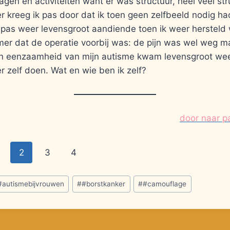
dagen en activiteiten want er was structuur, heel veel st
er kreeg ik pas door dat ik toen geen zelfbeeld nodig ha
 pas weer levensgroot aandiende toen ik weer hersteld 
er dat de operatie voorbij was: de pijn was wel weg ma
n eenzaamheid van mijn autisme kwam levensgroot wee
 zelf doen. Wat en wie ben ik zelf?
door naar p
2
3
4
#autismebijvrouwen
#
#borstkanker
#
#camouflage