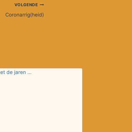
VOLGENDE
Coronarrig(heid)