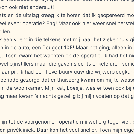
kon ook niet anders…)!
ts en de uitslag kreeg ik te horen dat ik geopereerd m
eel even: operatie? Eng! Maar ook hier weer snel herste
llen.
k een vriendin die telkens met mij naar het ziekenhuis gi
n in de auto, een Peugeot 105! Maar het ging; alleen in
). Toen kwam het wachten op de operatie, ik had het n
wel pijnstillers maar die gaven slechts enkele uren verlic
 naar pil. Ik had een lieve buurvrouw die wijkverpleegku
ie periode gezorgd dat er thuiszorg kwam om mij te was
n de woonkamer. Mijn kat, Loesje, was er toen ook bij e
g maar kwam ’s nachts gezellig bij mijn voeten op dat 
jn tot de voorgenomen operatie mij wel erg tegenviel, 
n privékliniek. Daar kon het veel sneller. Toen mijn eig