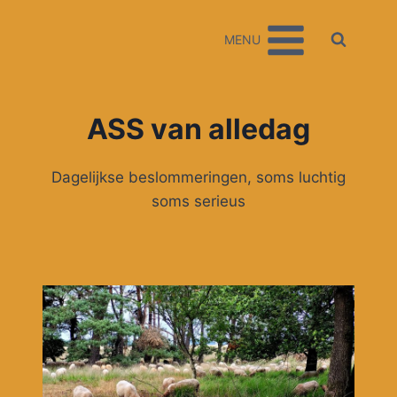
Doorgaan
naar
MENU
inhoud
ASS van alledag
Dagelijkse beslommeringen, soms luchtig
soms serieus