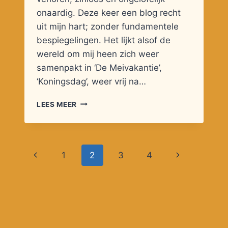
onaardig. Deze keer een blog recht
uit mijn hart; zonder fundamentele
bespiegelingen. Het lijkt alsof de
wereld om mij heen zich weer
samenpakt in ‘De Meivakantie’,
‘Koningsdag’, weer vrij na…
DE
LEES MEER
ACHTERKANT
Paginanavigatie
Vorige
Volgende
1
2
3
4
pagina
pagina